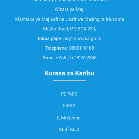
Wizara ya Maji
Mamlaka ya Majisafi na Usafi wa Mazingira Musoma
Majita Road, P.O.BOX 233,
Barua pepe:
ps@muwasa.go.tz
Telephone:
0800110108
Simu:
+255 (7) 282622868
Kurasa za Karibu
PEPMIS
ERMS
E-Mrejesho
Staff Mail